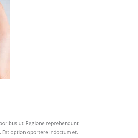
emporibus ut. Regione reprehendunt
n. Est option oportere indoctum et,