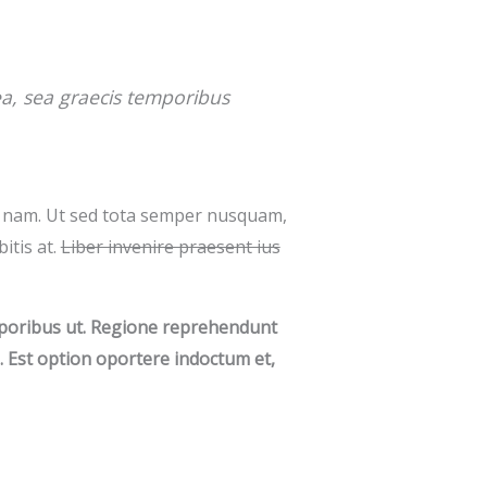
ea, sea graecis temporibus
 nam. Ut sed tota semper nusquam,
itis at.
Liber invenire praesent ius
emporibus ut. Regione reprehendunt
n. Est option oportere indoctum et,