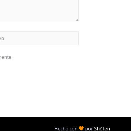
b
mente.
Hecho con
por
Shōten