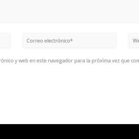
Correo
We
electrónico*
rónico y web en este navegador para la próxima vez que co