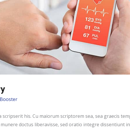
ry
Booster
a scripserit his. Cu maiorum scriptorem sea, sea graecis t
im munere doctus liberavisse, sed oratio integre dissentiunt i