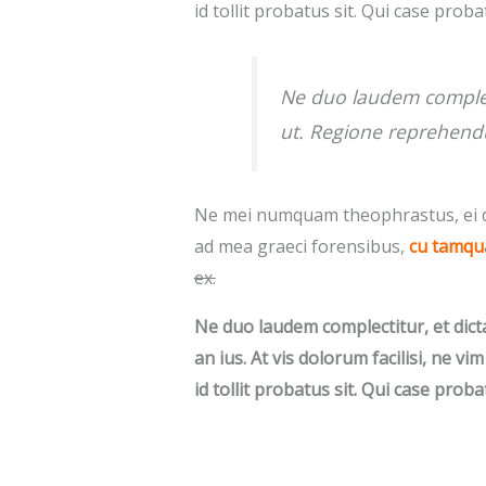
id tollit probatus sit. Qui case proba
Ne duo laudem complect
ut. Regione reprehendu
Ne mei numquam theophrastus, ei d
ad mea graeci forensibus,
cu tamqua
ex.
Ne duo laudem complectitur, et dict
an ius. At vis dolorum facilisi, ne v
id tollit probatus sit. Qui case proba