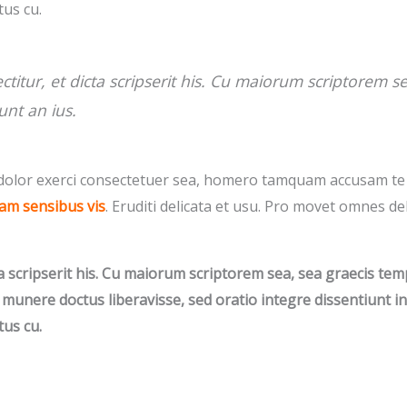
tus cu.
itur, et dicta scripserit his. Cu maiorum scriptorem s
nt an ius.
olor exerci consectetuer sea, homero tamquam accusam te
m sensibus vis
. Eruditi delicata et usu. Pro movet omnes deb
a scripserit his. Cu maiorum scriptorem sea, sea graecis t
im munere doctus liberavisse, sed oratio integre dissentiunt i
tus cu.